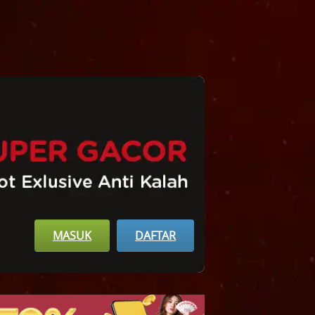
MASUK
DAFTAR