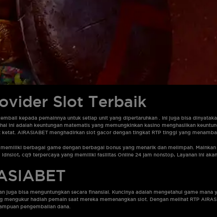
vider Slot Terbaik
mbali kepada pemainnya untuk setiap unit yang dipertaruhkan . Ini juga bisa dinyatak
, hal ini adalah keuntungan matematis yang memungkinkan kasino menghasilkan keuntu
ut ketat. AIRASIABET menghadirkan slot gacor dengan tingkat RTP tinggi yang menam
k s memiliki berbagai game dengan berbagai bonus yang menarik dan melimpah. Mainkan
oft, idnslot, cq9 terpercaya yang memiliki fasilitas Online 24 jam nonstop, Layanan i
RASIABET
juga bisa menguntungkan secara finansial. Kuncinya adalah mengetahui game mana yang
 yang mengukur hadiah pemain saat mereka memenangkan slot. Dengan melihat RTP AIRA
ampuan pengembalian dana.