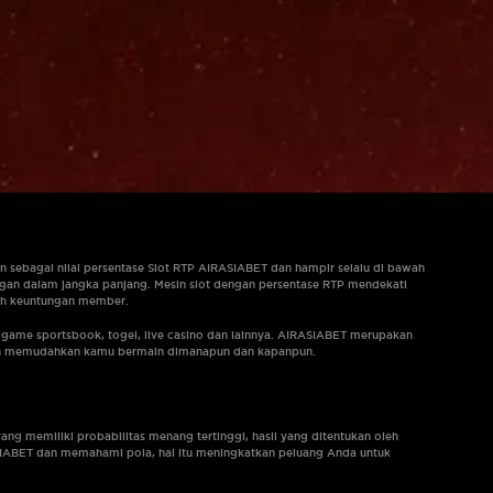
an sebagai nilai persentase Slot RTP AIRASIABET dan hampir selalu di bawah
ngan dalam jangka panjang. Mesin slot dengan persentase RTP mendekati
bah keuntungan member.
 game sportsbook, togel, live casino dan lainnya. AIRASIABET merupakan
ni akan memudahkan kamu bermain dimanapun dan kapanpun.
 memiliki probabilitas menang tertinggi, hasil yang ditentukan oleh
SIABET dan memahami pola, hal itu meningkatkan peluang Anda untuk