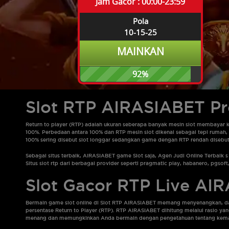
Jam Gacor : 00:00-23:59
Pola
10-15-25
MAINKAN
92%
Slot RTP AIRASIABET Pro
Return to player (RTP) adalah ukuran seberapa banyak mesin slot membayar ke
100%. Perbedaan antara 100% dan RTP mesin slot dikenal sebagai tepi rumah
100% sering disebut slot longgar sedangkan game dengan RTP rendah diseb
Sebagai situs terbaik, AIRASIABET game Slot saja, Agen Judi Online Terbai
Situs slot rtp dari berbagai provider seperti pragmatic play, habanero, pgs
Slot Gacor RTP Live AI
Bermain game slot online di Slot RTP AIRASIABET memang menyenangkan, dan 
persentase Return to Player (RTP). RTP AIRASIABET dihitung melalui rasio
menang dan memungkinkan Anda bermain dengan pengetahuan tentang kem